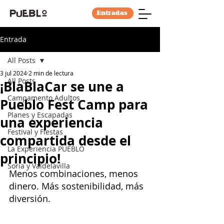
Entradas
Entrada
All Posts
3 jul 2024
2 min de lectura
All Posts
¡BlaBlaCar se une a
Campamento Adultos
Pueblo Fest Camp para
Planes y Escapadas
una experiencia
Festival y Fiestas
compartida desde el
La Experiencia PUEBLO
principio!
Soria y Valdelavilla
Menos combinaciones, menos 
dinero. Más sostenibilidad, más 
diversión.