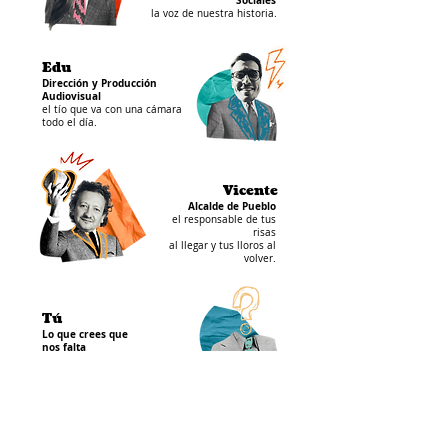
Sociales
la voz de nuestra historia.
Edu
Dirección y Producción
Audiovisual
el tío que va con una cámara
todo el día.
Vicente
Alcalde de Pueblo
el responsable de tus
risas
al llegar y tus lloros al
volver.
Tú
Lo que crees que
nos falta
el que se une al equipo bajo su
propia responsabilidad.
en años anteriores...