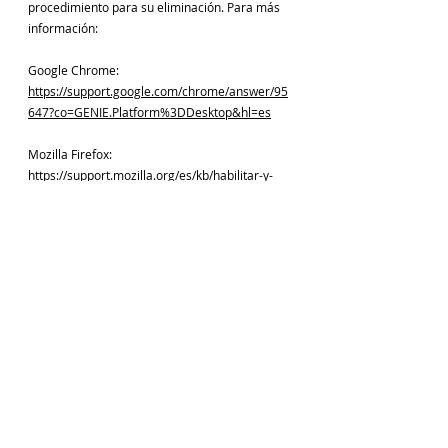
procedimiento para su eliminación. Para más
información:
Google Chrome:
https://support.google.com/chrome/answer/95
647?co=GENIE.Platform%3DDesktop&hl=es
Mozilla Firefox:
https://support.mozilla.org/es/kb/habilitar-y-
deshabilitar-cookies-sitios-web-rastrear-
preferencias
Safari:
https://support.apple.com/es-
es/guide/safari/sfri11471/mac
Internet Explorer:
https://support.microsoft.com/es-
es/help/278835/how-to-delete-cookie-files-in-
internet-explorer