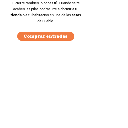
El cierre también lo pones tú. Cuando se te
acaben las pilas podrás irte a dormir a tu
tienda
o a tu habitación en una de las
casas
de Pueblo.
Comprar entradas
play, eat, party, sleep...
repeat!
Puedes encontrar todos los detalles sobre
La Experiencia
en el menú principal.
¿Por qué Pueblo?
Pueblo nace para
conectar
personas y formar
vínculos para siempre, en una
nueva
dimensión de entretenimiento que jamás
habías vivido.