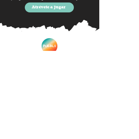
Atrévete a jugar
Pueblo Fest Camp
Competición y actividades de día
Fiestas y actuaciones de noche
Recuerdos y amistades de por vida
Información
Valdelavilla, Soria
Del 11 al 14 de Junio
equipo@pueblofestcamp.com
Legal
Política de privacidad
Política de cookies
Sobre Nosotros
Blog